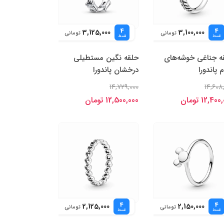
4
4
3,125,000
3,100,000
تومانی
تومانی
قسط
قسط
ه جناغی خوشه‌های
حلقه نگین مستطیلی
 پاندورا
درخشان پاندورا
14,729,000
14,608
12,40 تومان
12,500,000 تومان
4
4
2,125,000
2,150,000
تومانی
تومانی
قسط
قسط