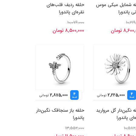
ه شمایل میکی موس
حلقه ردیف قلب‌های
ی پاندورا
نقره‌ای پاندورا
10,076,000
10,219
8,60 تومان
8,500,000 تومان
4
4
2,875,000
2,225,000
تومانی
تومانی
قسط
قسط
 نگین‌دار گل مروارید
حلقه باز سنجاقک نگین‌دار
‌ای پاندورا
پاندورا
13,552,000
10,582