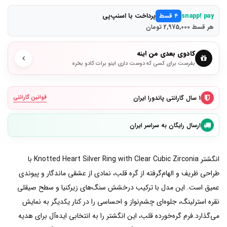
پرداخت با اسنپ‌پی
snapp! pay
۴ قسط
هر قسط 2,975,000 تومان
کادوی بعدی من اینه
بفرست برای کسی که دوست داری اینو برات کادو بخره
۱ سال گارانتی پاندورا ایران
قوانین گارانتی
ارسال رایگان به سراسر ایران
انگشتر Knotted Heart Silver Ring with Clear Cubic Zirconia با
طراحی ظریف و الهام‌گرفته از گره قلب، نمادی از عشقی ماندگار و پیوندی
عمیق است. این مدل با ترکیب درخشش سنگ‌های زیرکنیا و سطح صیقلی
نقره استرلینگ، جلوه‌ای چشم‌نواز و احساسی را در کنار یکدیگر به نمایش
می‌گذارد.فرم گره‌خورده قلب، این انگشتر را به انتخابی ایده‌آل برای هدیه