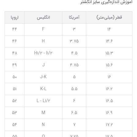
آموزش اندازه‌گیری سایز انگشتر
قطر (میلی‌متر)
آمریکا
انگلیس
اروپا
44
F
3
14
46
H
3.75
14.6
48
H1/2 - I1/2
4.5
15.3
49
J
4.75
15.6
50
J-K
5
16
51
K-L
5.5
16.2
52
L - L1/2
6
16.5
53
M
6.5
16.9
54
N
7
17.2
55
O
7.25
17.5