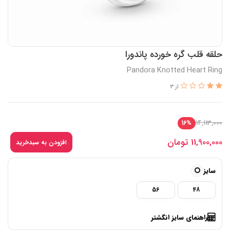
حلقه قلب گره خورده پاندورا
Pandora Knotted Heart Ring
از 3
14,113,000
16%
11,900,000
تومان
افزودن به سبدخرید
سایز
56
48
راهنمای سایز انگشتر