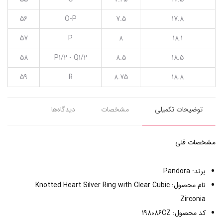
56
O-P
7.5
17.8
57
P
8
18.1
58
P1/2 - Q1/2
8.5
18.5
59
R
8.75
18.8
توضیحات تکمیلی
مشخصات
دیدگاه‌ها
مشخصات فنی
برند: Pandora
نام محصول: Knotted Heart Silver Ring with Clear Cubic
Zirconia
کد محصول: 198086CZ