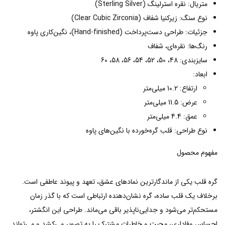
متریال: نقره استرلینگ (Sterling Silver)
نوع سنگ: زیرکنیا شفاف (Clear Cubic Zirconia)
جزئیات: طراحی دست‌پرداخت (Hand-finished)، نگین‌کاری پاوه
رنگ‌ها: نقره‌ای، شفاف
سایزبندی: 48، 50، 52، 54، 56، 58، 60
ابعاد:
ارتفاع: 10.2 میلی‌متر
عرض: 11.5 میلی‌متر
عمق: 4.4 میلی‌متر
نوع طراحی: قلب گره‌خورده با نگین‌های پاوه
مفهوم محصول
گره قلب یکی از ماندگارترین نمادهای عشق، تعهد و پیوند عاطفی است.
برخلاف یک قلب ساده، گره نشان‌دهنده ارتباطی است که با گذر زمان
مستحکم‌تر می‌شود و جدایی‌ناپذیر باقی می‌ماند. طراحی این انگشتر،
احساس وفاداری، محبت و خاطرات مشترک را به تصویر می‌کشد و می‌تواند