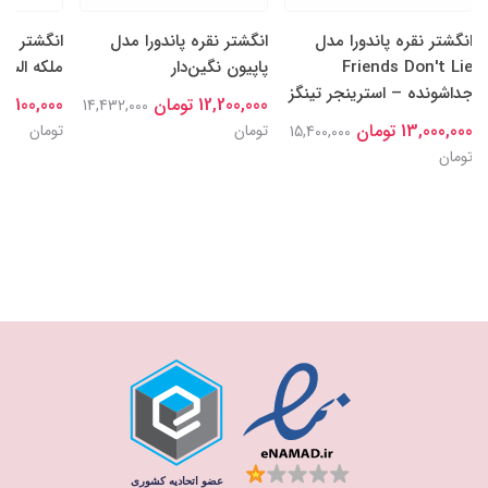
انگشتر نقره پاندورا مدل
انگشتر نقره پاندورا مدل
انگشتر نقر
Friends Don't Lie
پاپیون نگین‌دار
ملکه السا
جداشونده – استرینجر تینگز
12,200,000 تومان
15,100,000 توما
14,432,000
13,000,000 تومان
تومان
تومان
15,400,000
تومان