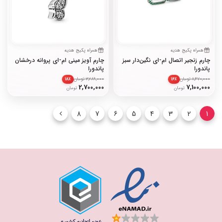
همراه پکیج هدیه
همراه پکیج هدیه
چارم زنجیر اتصال ام-ای نگین‌دار سبز
چارم آویز مینی ام-ای پروانه درخشان
پاندورا
پاندورا
8,470,000 تومان
3,289,000 تومان
۱۸٪
۱۶٪
2,700,000
7,100,000
تومان
تومان
8
7
6
5
4
3
2
1