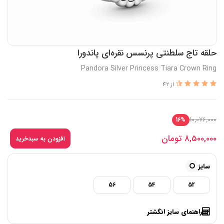
حلقه تاج سلطنتی پرنسس نقره‌ای پاندورا
Pandora Silver Princess Tiara Crown Ring
از 42
10,076,000
16%
8,500,000
تومان
افزودن به سبدخرید
سایز
56
54
52
راهنمای سایز انگشتر