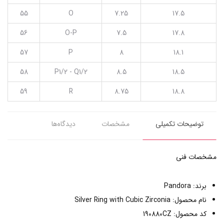
55
O
7.25
17.5
56
O-P
7.5
17.8
57
P
8
18.1
58
P1/2 - Q1/2
8.5
18.5
59
R
8.75
18.8
توضیحات تکمیلی
مشخصات
دیدگاه‌ها
مشخصات فنی
برند: Pandora
نام محصول: Silver Ring with Cubic Zirconia
کد محصول: 190880CZ