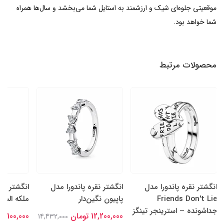
موقعیتی جلوه‌ای شیک و ارزشمند به استایل شما می‌بخشد و سال‌ها همراه
شما خواهد بود.
محصولات مرتبط
انگشتر نقره پاندورا مدل
انگشتر نقره پاندورا مدل
انگشتر نقر
Friends Don't Lie
پاپیون نگین‌دار
ملکه السا
جداشونده – استرینجر تینگز
12,200,000 تومان
15,100,000 توما
14,432,000