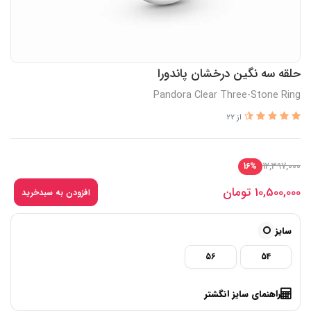
حلقه سه نگین درخشان پاندورا
Pandora Clear Three-Stone Ring
از 22
12,397,000
16%
10,500,000
تومان
افزودن به سبدخرید
سایز
56
54
راهنمای سایز انگشتر