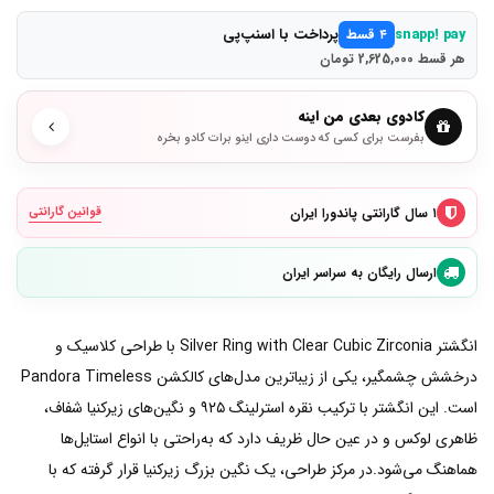
پرداخت با اسنپ‌پی
snapp! pay
۴ قسط
هر قسط 2,625,000 تومان
کادوی بعدی من اینه
بفرست برای کسی که دوست داری اینو برات کادو بخره
۱ سال گارانتی پاندورا ایران
قوانین گارانتی
ارسال رایگان به سراسر ایران
انگشتر Silver Ring with Clear Cubic Zirconia با طراحی کلاسیک و
درخشش چشمگیر، یکی از زیباترین مدل‌های کالکشن Pandora Timeless
است. این انگشتر با ترکیب نقره استرلینگ ۹۲۵ و نگین‌های زیرکنیا شفاف،
ظاهری لوکس و در عین حال ظریف دارد که به‌راحتی با انواع استایل‌ها
هماهنگ می‌شود.در مرکز طراحی، یک نگین بزرگ زیرکنیا قرار گرفته که با