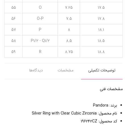
55
O
7.25
17.5
56
O-P
7.5
17.8
57
P
8
18.1
58
P1/2 - Q1/2
8.5
18.5
59
R
8.75
18.8
توضیحات تکمیلی
مشخصات
دیدگاه‌ها
مشخصات فنی
برند: Pandora
نام محصول: Silver Ring with Clear Cubic Zirconia
کد محصول: 196242CZ