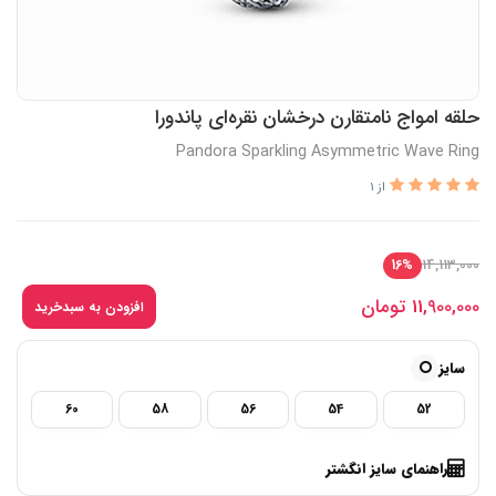
حلقه امواج نامتقارن درخشان نقره‌ای پاندورا
Pandora Sparkling Asymmetric Wave Ring
از 1
14,113,000
16%
11,900,000
تومان
افزودن به سبدخرید
سایز
60
58
56
54
52
راهنمای سایز انگشتر