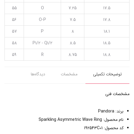
55
O
7.25
17.5
56
O-P
7.5
17.8
57
P
8
18.1
58
P1/2 - Q1/2
8.5
18.5
59
R
8.75
18.8
توضیحات تکمیلی
مشخصات
دیدگاه‌ها
مشخصات فنی
برند: Pandora
نام محصول: Sparkling Asymmetric Wave Ring
کد محصول: 192543C01