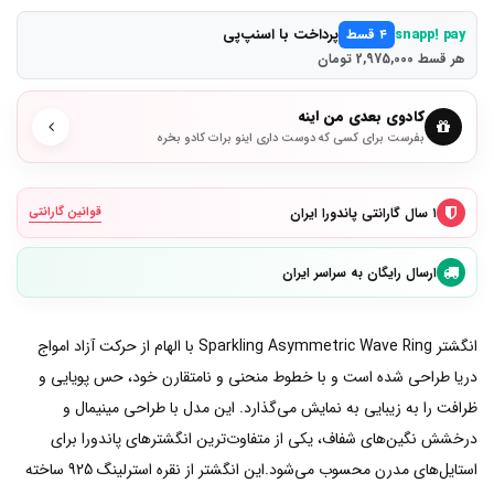
پرداخت با اسنپ‌پی
snapp! pay
۴ قسط
هر قسط 2,975,000 تومان
کادوی بعدی من اینه
بفرست برای کسی که دوست داری اینو برات کادو بخره
۱ سال گارانتی پاندورا ایران
قوانین گارانتی
ارسال رایگان به سراسر ایران
انگشتر Sparkling Asymmetric Wave Ring با الهام از حرکت آزاد امواج
دریا طراحی شده است و با خطوط منحنی و نامتقارن خود، حس پویایی و
ظرافت را به زیبایی به نمایش می‌گذارد. این مدل با طراحی مینیمال و
درخشش نگین‌های شفاف، یکی از متفاوت‌ترین انگشترهای پاندورا برای
استایل‌های مدرن محسوب می‌شود.این انگشتر از نقره استرلینگ 925 ساخته