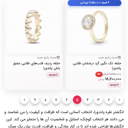
۴ قسط
۴٬۵۵۰٬۰۰۰
تومانی
همراه پکیج هدیه
همراه پکیج هدیه
حلقه تک نگین گرد درخشان طلایی
حلقه ردیف قلب‌های طلایی عشق
پاندورا
باش پاندورا
21,450,000 تومان
۱۵٪
ناموجود
18,200,000
تومان
ناموجود
9
8
7
6
5
4
3
2
انگشتر نقره پاندورا، انتخاب کسانی است که ظرافت و کیفیت را می‌ شناسند و
می ‌دانند هر انتخاب کوچک، استایل و شخصیت آن‌ ها را متمایز می ‌کند. این
انگشترها طراحی شده ‌اند تا در کنار سادگی و ظرافت، قدرت بیان یک سبک