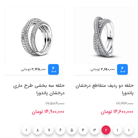
4
4
تومانی
تومانی
3,725,000
3,650,000
قسط
قسط
حلقه دو ردیف متقاطع درخشان
حلقه سه بخشی طرح ماری
پاندورا
درخشان پاندورا
17,589,000
17,193,000
14,600,000 تومان
14,900,000 تومان
8
7
6
5
4
3
2
1