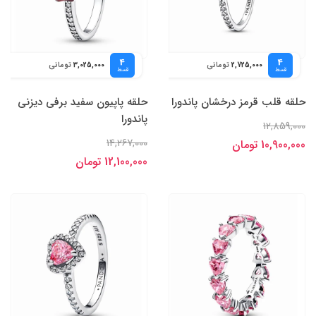
4
4
تومانی
تومانی
3,025,000
2,725,000
قسط
قسط
حلقه قلب قرمز درخشان پاندورا
حلقه پاپیون سفید برفی دیزنی
پاندورا
12,859,000
14,267,000
10,900,000 تومان
12,100,000 تومان