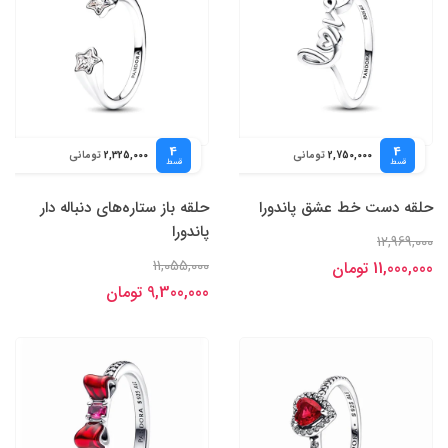
4
4
تومانی
تومانی
2,325,000
2,750,000
قسط
قسط
حلقه دست خط عشق پاندورا
حلقه باز ستاره‌های دنباله دار
پاندورا
12,969,000
11,055,000
11,000,000 تومان
9,300,000 تومان