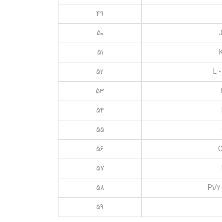
49
50
J
51
52
L -
53
54
55
56
O
57
58
P1/2
59