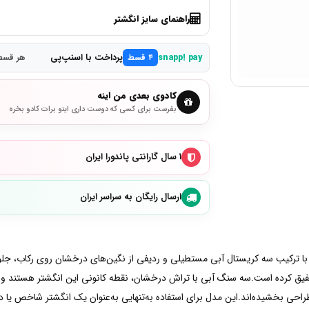
راهنمای سایز انگشتر
پرداخت با اسنپ‌پی
snapp! pay
۴ قسط
هر قسط 2,450,000 ت
کادوی بعدی من اینه
بفرست برای کسی که دوست داری اینو برات کادو بخره
۱ سال گارانتی پاندورا ایران
ارسال رایگان به سراسر ایران
نگشتر Blue Rectangular Three Stone Sparkling Ring با ترکیب سه کریستال آبی مستطیلی و ردیفی از نگین‌های 
فیق کرده است.سه سنگ آبی با تراش درخشان، نقطه کانونی این انگشتر هستند و با ان
 بخشیده‌اند.این مدل برای استفاده به‌تنهایی به‌عنوان یک انگشتر شاخص یا در کنا