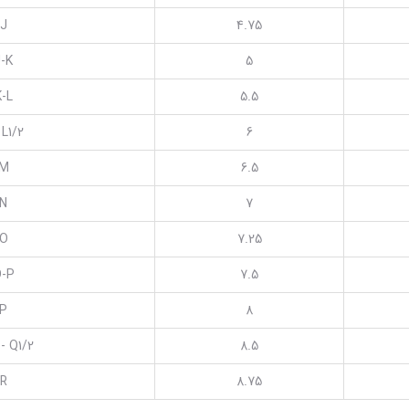
J
4.75
-K
5
K-L
5.5
 L1/2
6
M
6.5
N
7
O
7.25
-P
7.5
P
8
 - Q1/2
8.5
R
8.75