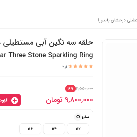
طیلی درخشان پاندورا
حلقه سه نگین آبی مستطیلی د
ar Three Stone Sparkling Ring
از 7
11,550,000
16%
9,800,000
تومان
افزودن به سبدخرید
سایز
56
54
52