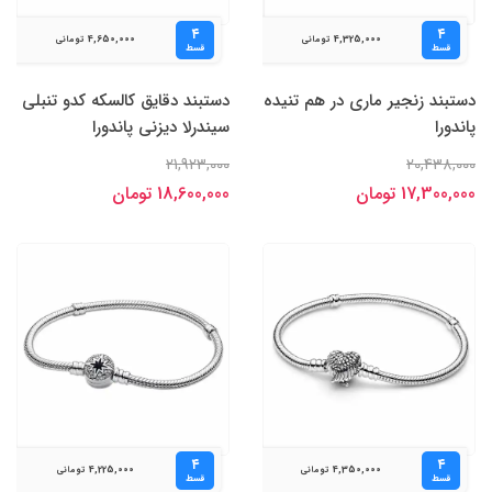
۴
۴
4,650,000
4,325,000
تومانی
تومانی
قسط
قسط
دستبند زنجیر ماری در هم تنیده
دستبند دقایق کالسکه کدو تنبلی
پاندورا
سیندرلا دیزنی پاندورا
21,923,000
20,438,000
17,300,000 تومان
18,600,000 تومان
۴
۴
4,225,000
4,350,000
تومانی
تومانی
قسط
قسط