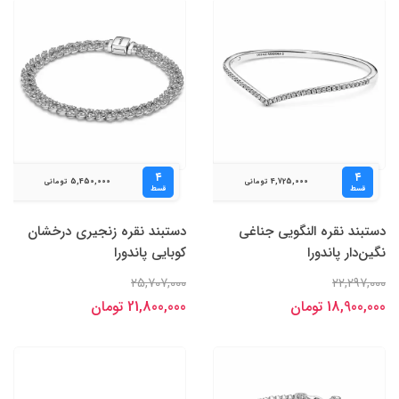
۴
۴
5,450,000
4,725,000
تومانی
تومانی
قسط
قسط
دستبند نقره النگویی جناغی
دستبند نقره زنجیری درخشان
نگین‌دار پاندورا
کوبایی پاندورا
25,707,000
22,297,000
18,900,000 تومان
21,800,000 تومان