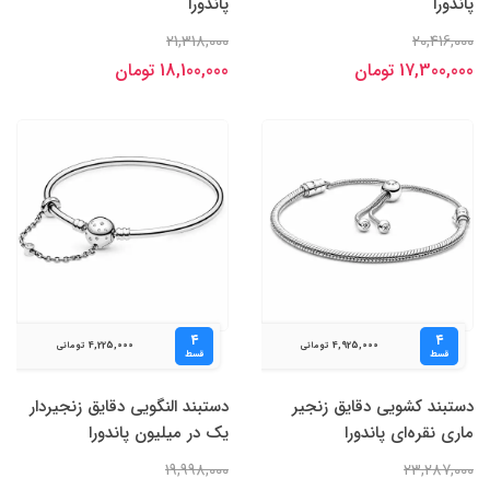
پاندورا
پاندورا
21,318,000
20,416,000
17,300,000 تومان
18,100,000 تومان
۴
۴
4,225,000
4,925,000
تومانی
تومانی
قسط
قسط
دستبند کشویی دقایق زنجیر
دستبند النگویی دقایق زنجیر‌دار
ماری نقره‌ای پاندورا
یک در میلیون پاندورا
19,998,000
23,287,000