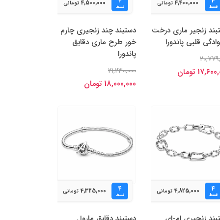
۴
۴
4,500,000
4,400,000
تومانی
تومانی
قسط
قسط
بند زنجیر ماری درخت
دستبند چند زنجیر‌ی چارم
ادگی قلبی پاندورا
خور طرح ماری دقایق
پاندورا
20,779
21,230,000
17,60 تومان
18,000,000 تومان
۴
۴
4,325,000
4,825,000
تومانی
تومانی
قسط
قسط
بند زنجیری ام-ای
دستبند دقایق مارول