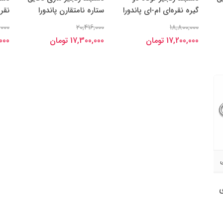
گیره نقره‌ای ام-ای پاندورا
ستاره نامتقارن پاندورا
نقره
,000
20,416,000
18,800,000
17,200,000 تومان
17,300,000 تومان
0,000
ی
ی