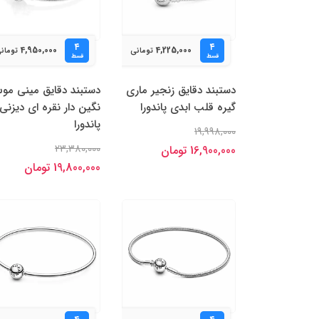
۴
۴
4,950,000
4,225,000
تومانی
تومان
قسط
قسط
دستبند دقایق زنجیر ماری
دستبند دقایق مینی م
گیره قلب ابدی پاندورا
نگین دار نقره ای دیزنی
پاندورا
19,998,000
23,380,000
16,900,000 تومان
19,800,000 تومان