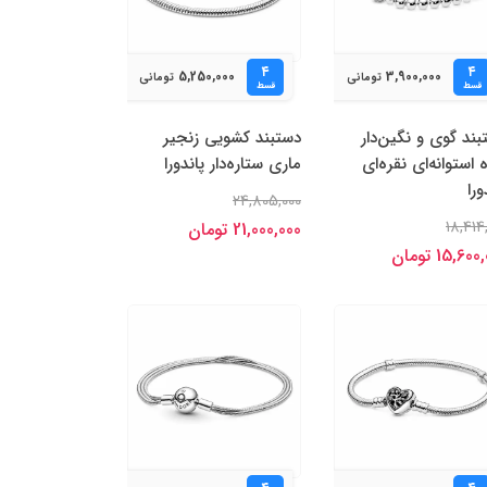
۴
۴
5,250,000
3,900,000
تومانی
تومانی
قسط
قسط
ند گوی‌ و نگین‌دار
دستبند کشویی زنجیر
 استوانه‌ای نقره‌ای
ماری ستاره‌دار پاندورا
ورا
24,805,000
18,414
21,000,000 تومان
15,60 تومان