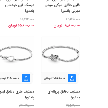
قلبی دقایق میکی موس
دیسک آبی درخشان
دیزنی پاندورا
پاندورا
18,414,000
22,165,000
18,800,000 تومان
15,600,000 تومان
۴
۴
4,900,000
4,575,000
تومانی
تومان
قسط
قسط
دستبند دقایق پروانه‌ای
دستبند ماری دقایق ابد
پاندورا
پاندورا
23,078,000
21,571,000