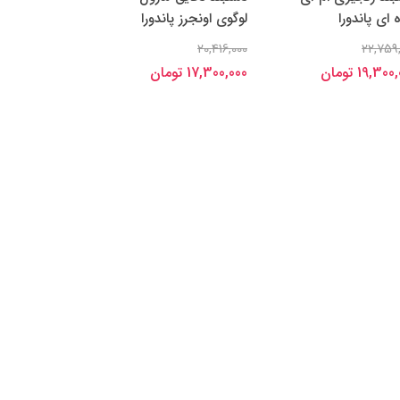
 ای پاندورا
لوگوی اونجرز پاندورا
20,416,000
22,759
19,30 تومان
17,300,000 تومان