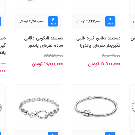
۴
۴
4,750,000
4,425,000
ی
تومانی
تومانی
قسط
قسط
وس
دستبند دقایق گیره قلبی
دستبند النگویی دقایق
دستب
نگین‌دار نقره‌ای پاندورا
ساده نقره‌ای پاندورا
گیره
پاند
22,457,600
20,867,000
,000
17,700,000 تومان
19,000,000 تومان
0,000