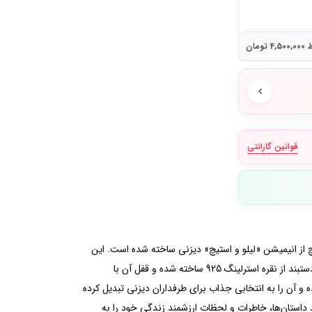
ومان
قوانین گارانتی
خصیت محبوب استیچ از انیمیشن «لیلو و استیچ» دیزنی ساخته شده است. این
مدل، دنیای جادویی دیزنی را با طراحی نمادین زنجیر ماری پاندورا ترکیب کرده و جواهری سرشار از احساس و خاطره خلق کرده است.بدنه این دستبند از نقره استرلینگ 925 ساخته شده و قفل آن با
 آن را به انتخابی جذاب برای طرفداران دیزنی تبدیل کرده
بنابراین می‌توانید داستان‌ها، خاطرات و لحظات ارزشمند زندگی خود را به