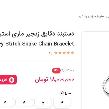
ی استیچ دیزنی پاندورا
دستبند دقایق زنجیر ماری استیچ
y Stitch Snake Chain Bracelet
از 3
21,263,000
16%
18,000,000
تومان
افزودن به سبدخرید
سایز
19
18
17
16