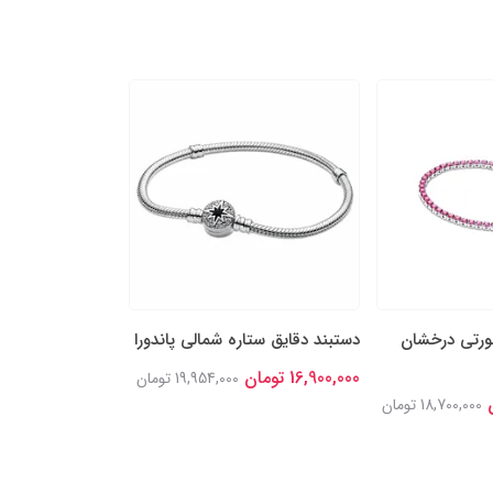
ورتی درخشان
دستبند دقایق ستاره شمالی پاندورا
دستبند زنجیر مار
پاندورا
16,900,000 تومان
19,954,000 تومان
17,300,000 تومان
18,700,000 تومان
تومان