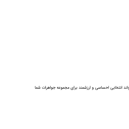
داشتنی استیچ و پیام زیبای «Ohana» برای شما معنای خاصی دارد، دستبند Disney Stitch Snake Chain Bracelet می‌تواند انتخابی احساسی و ارزشمند برای مجموعه جواهرات شما