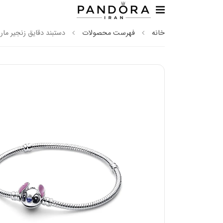
خانه
فهرست محصولات
دستبند دقایق زنجیر مار