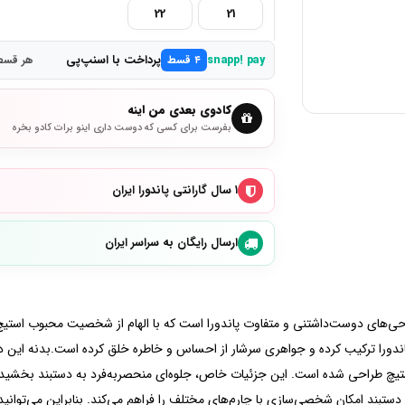
22
21
پرداخت با اسنپ‌پی
snapp! pay
۴ قسط
هر قسط 4,500,000 ت
کادوی بعدی من اینه
بفرست برای کسی که دوست داری اینو برات کادو بخره
۱ سال گارانتی پاندورا ایران
ارسال رایگان به سراسر ایران
Disney Stitch Snake Chain B یکی از طراحی‌های دوست‌داشتنی و متفاوت پاندورا است که با الهام از ش
یچ طراحی شده است. این جزئیات خاص، جلوه‌ای منحصربه‌فرد به دستبند بخشیده و
عنوان بخشی از مجموعه Pandora Moments، این دستبند امکان شخصی‌سازی با چارم‌های مختلف را فراهم می‌کند. 