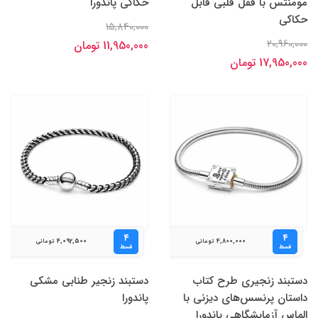
مومنتس با قفل قلبی قابل
حکاکی پاندورا
حکاکی
15,840,000
20,960,000
11,950,000 تومان
17,950,000 تومان
۴
۴
4,092,500
4,800,000
تومانی
تومانی
قسط
قسط
دستبند زنجیری طرح کتاب
دستبند زنجیر طنابی مشکی
داستان پرنسس‌های دیزنی با
پاندورا
الماس آزمایشگاهی پاندورا