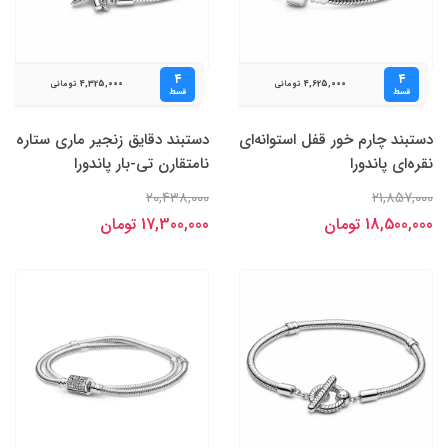
۴
۴
4,325,000
4,625,000
تومانی
تومانی
قسط
قسط
دستبند چارم خور قفل استوانه‌ای
دستبند دقایق زنجیر ماری ستاره
نقره‌ای پاندورا
نامتقارن تی-بار پاندورا
20,438,000
21,857,000
18,500,000 تومان
17,300,000 تومان