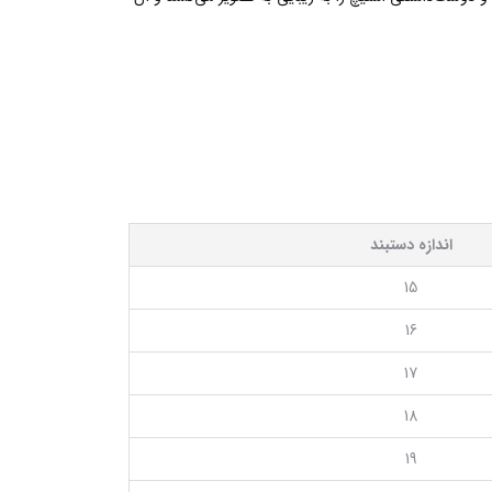
اندازه دستبند
15
16
17
18
19