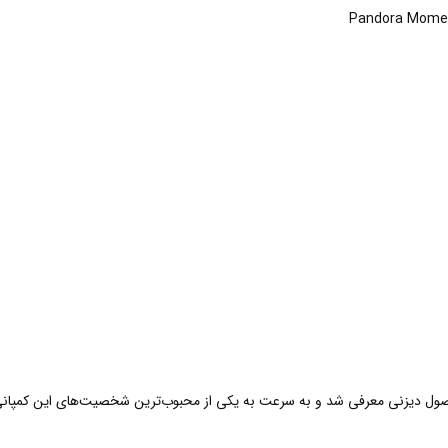
استیچ نخستین بار در انیمیشن Lilo & Stitch محصول دیزنی معرفی شد و به سرعت به یکی از محبوب‌ترین ش