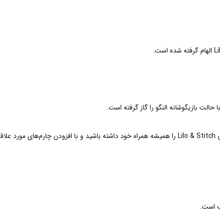
حالت بازیگوشانه النگو را گاز گرفته است.
با النگوی دیزنی استیچ پاندورا، بخشی از دنیای دوست‌داشتنی Lilo & Stitch را همیشه همراه خود داشته باش
 است.