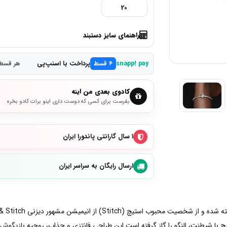
20
راهنمای سایز دستبند
پرداخت با اسنپ‌پی
snapp! pay
۴ قسط
هر قسط 4,575,000 تو
کادوی بعدی من اینه
بفرست برای کسی که دوست داری اینو برات کادو بخره
۱ سال گارانتی پاندورا ایران
ارسال رایگان به سراسر ایران
چ با شیطنت، النگو را گاز گرفته است.این طراحی فانتزی و جذاب، روحیه بازیگوش 