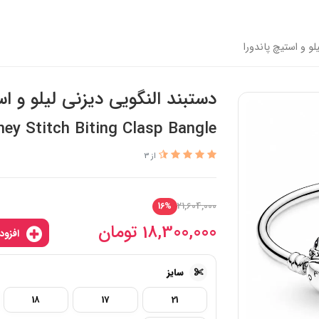
لو و استیچ پاندورا
دستبند النگویی دیزنی لیلو و اس
y Stitch Biting Clasp Bangle
از 3
21,604,000
16%
18,300,000
تومان
افزودن به سبدخرید
سایز
18
17
21