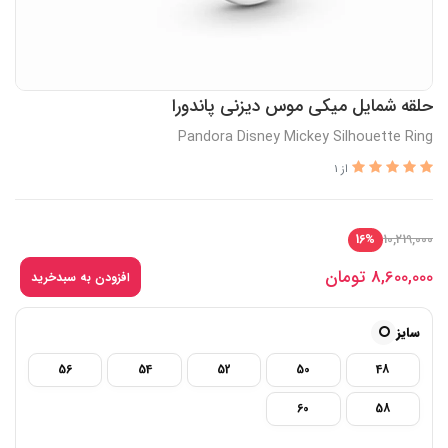
حلقه شمایل میکی موس دیزنی پاندورا
Pandora Disney Mickey Silhouette Ring
از 1
10,219,000
16%
8,600,000
تومان
افزودن به سبدخرید
سایز
56
54
52
50
48
60
58