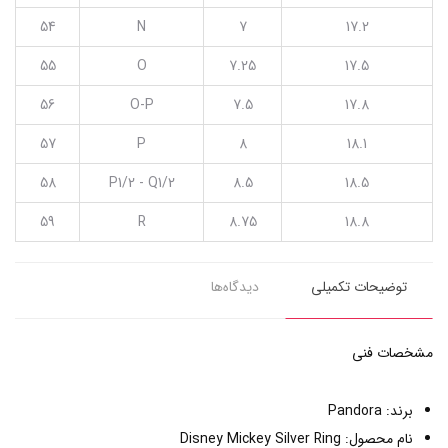
54
N
7
17.2
55
O
7.25
17.5
56
O-P
7.5
17.8
57
P
8
18.1
58
P1/2 - Q1/2
8.5
18.5
59
R
8.75
18.8
توضیحات تکمیلی
دیدگاه‌ها
مشخصات فنی
برند: Pandora
نام محصول: Disney Mickey Silver Ring