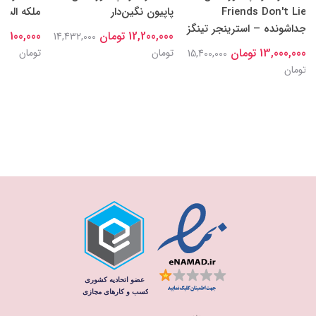
Friends Don't Lie
پاپیون نگین‌دار
ملکه السا
جداشونده – استرینجر تینگز
12,200,000 تومان
15,100,000 توما
14,432,000
13,000,000 تومان
تومان
تومان
15,400,000
تومان