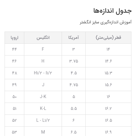
جدول اندازه‌ها
آموزش اندازه‌گیری سایز انگشتر
قطر (میلی‌متر)
آمریکا
انگلیس
اروپا
44
F
3
14
46
H
3.75
14.6
48
H1/2 - I1/2
4.5
15.3
49
J
4.75
15.6
50
J-K
5
16
51
K-L
5.5
16.2
52
L - L1/2
6
16.5
53
M
6.5
16.9