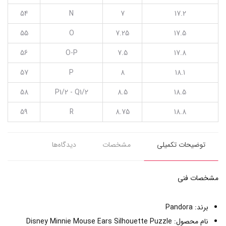
54
N
7
17.2
55
O
7.25
17.5
56
O-P
7.5
17.8
57
P
8
18.1
58
P1/2 - Q1/2
8.5
18.5
59
R
8.75
18.8
توضیحات تکمیلی
مشخصات
دیدگاه‌ها
مشخصات فنی
برند: Pandora
نام محصول: Disney Minnie Mouse Ears Silhouette Puzzle