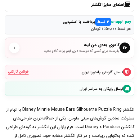
راهنمای سایز انگشتر
پرداخت با اسنپ‌پی
snapp! pay
۴ قسط
هر قسط 2,150,000 تومان
کادوی بعدی من اینه
بفرست برای کسی که دوست داری اینو برات کادو بخره
۱ سال گارانتی پاندورا ایران
قوانین گارانتی
ارسال رایگان به سراسر ایران
انگشتر Disney Minnie Mouse Ears Silhouette Puzzle Ring با الهام از
سیلوئت نمادین گوش‌های مینی ماوس، یکی از خلاقانه‌ترین طراحی‌های
کالکشن Disney x Pandora است. فرم پازلی این انگشتر به گونه‌ای طراحی
شده که به‌تنهایی زیباست و در کنار انگشتر مشابه خود، تصویری کامل از