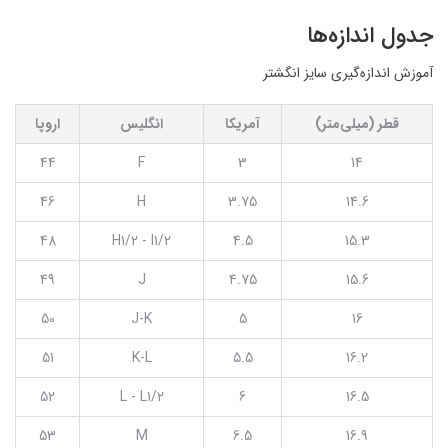
جدول اندازه‌ها
آموزش اندازه‌گیری سایز انگشتر
قطر (میلی‌متر)
آمریکا
انگلیس
اروپا
44
F
3
14
46
H
3.75
14.6
48
H1/2 - I1/2
4.5
15.3
49
J
4.75
15.6
50
J-K
5
16
51
K-L
5.5
16.2
52
L - L1/2
6
16.5
53
M
6.5
16.9