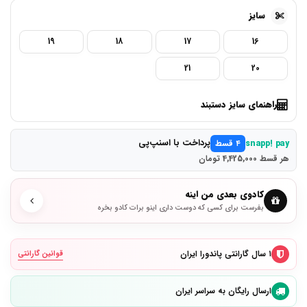
سایز
19
18
17
16
21
20
راهنمای سایز دستبند
پرداخت با اسنپ‌پی
snapp! pay
۴ قسط
هر قسط 4,425,000 تومان
کادوی بعدی من اینه
بفرست برای کسی که دوست داری اینو برات کادو بخره
۱ سال گارانتی پاندورا ایران
قوانین گارانتی
ارسال رایگان به سراسر ایران