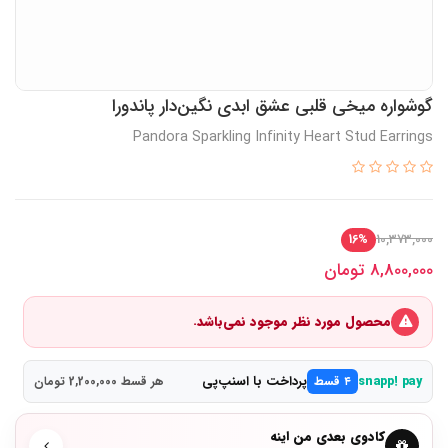
گوشواره میخی قلبی عشق ابدی نگین‌دار پاندورا
Pandora Sparkling Infinity Heart Stud Earrings
10,373,000
16%
8,800,000
تومان
محصول مورد نظر موجود نمی‌باشد.
پرداخت با اسنپ‌پی
snapp! pay
۴ قسط
هر قسط 2,200,000 تومان
کادوی بعدی من اینه