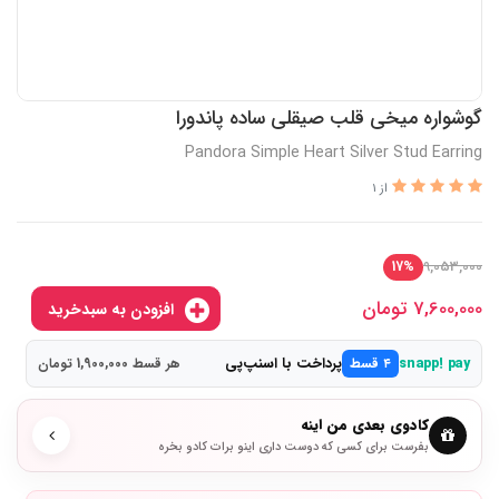
گوشواره میخی قلب صیقلی ساده پاندورا
Pandora Simple Heart Silver Stud Earring
از 1
9,053,000
17%
7,600,000
تومان
افزودن به سبدخرید
پرداخت با اسنپ‌پی
snapp! pay
۴ قسط
هر قسط 1,900,000 تومان
کادوی بعدی من اینه
بفرست برای کسی که دوست داری اینو برات کادو بخره