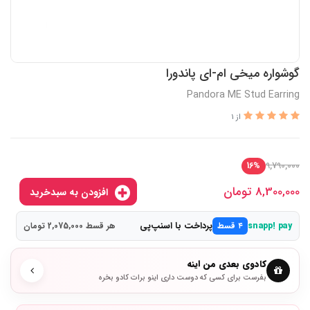
گوشواره میخی ام-ای پاندورا
Pandora ME Stud Earring
از 1
9,790,000
16%
8,300,000
تومان
افزودن به سبدخرید
پرداخت با اسنپ‌پی
snapp! pay
۴ قسط
هر قسط 2,075,000 تومان
کادوی بعدی من اینه
بفرست برای کسی که دوست داری اینو برات کادو بخره