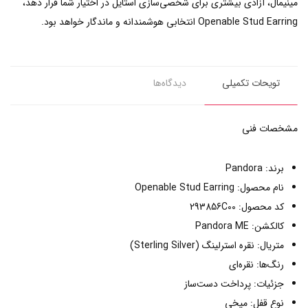
مینیمال، آزادی بیشتری برای شخصی‌سازی استایل در اختیار شما قرار دهد،
Openable Stud Earring انتخابی هوشمندانه و ماندگار خواهد بود.
تویحات تکمیلی
دیدگاه‌ها
مشخصات فنی
برند: Pandora
نام محصول: Openable Stud Earring
کد محصول: 293856C00
کالکشن: Pandora ME
متریال: نقره استرلینگ (Sterling Silver)
رنگ‌ها: نقره‌ای
جزئیات: پرداخت دست‌ساز
نوع قفل: میخی