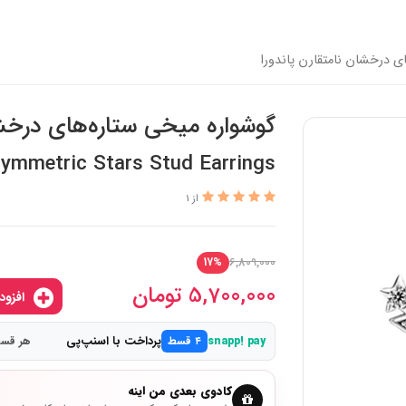
ی درخشان نامتقارن پاندورا
گوشواره میخی ستاره‌های درخشا
ymmetric Stars Stud Earrings
از 1
6,809,000
17%
5,700,000
تومان
افزودن به سبدخرید
پرداخت با اسنپ‌پی
snapp! pay
۴ قسط
هر قسط 1,425,000
کادوی بعدی من اینه