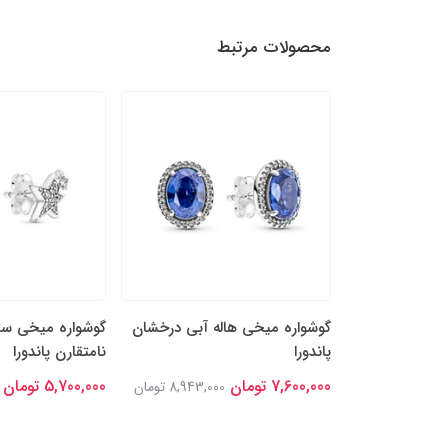
محصولات مرتبط
‌های پروانه‌های
گوشواره میخی هاله آبی درخشان
گوشواره میخی ست
پاندورا
نامتقارن پاندورا
7,600,000 تومان
5,700,000 تومان
8,470,0 تومان
8,943,000 تومان