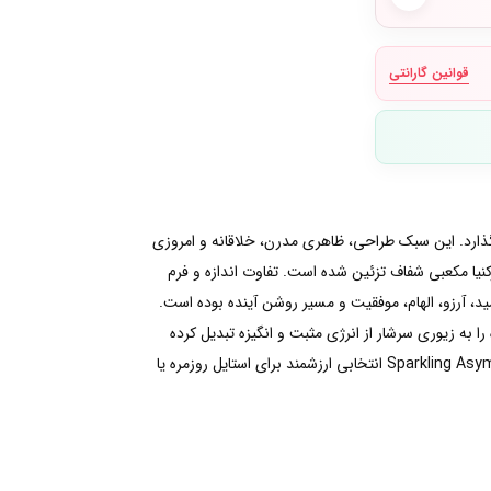
قوانین گارانتی
نامتقارن به نمایش می‌گذارد. این سبک طراحی، ظاهری مدرن، خلاقانه و امروزی
اقه دارند.این مدل از نقره استرلینگ ۹۲۵ ساخته شده و با سنگ‌های زیرکنیا مکعبی شفاف تزئین شده است. تفاوت اندازه و فرم
امید، آرزو، الهام، موفقیت و مسیر روشن آینده بوده است.
به زیوری سرشار از انرژی مثبت و انگیزه تبدیل کرده
است.اگر به دنبال گوشواره‌ای هستید که طراحی مدرن، ظرافت و مفهومی الهام‌بخش را در کنار هم داشته باشد، Sparkling Asymmetric Stars Stud Earrings انتخابی ارزشمند برای استایل روزمره یا