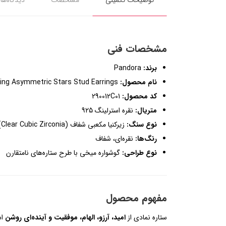
توضیحات تکمیلی
مشخصات
دیدگاه‌ها
مشخصات فنی
برند:
Pandora
نام محصول:
Sparkling Asymmetric Stars Stud Earrings
کد محصول:
290012C01
متریال:
نقره استرلینگ 925
نوع سنگ:
زیرکنیا مکعبی شفاف (Clear Cubic Zirconia)
رنگ‌ها:
نقره‌ای، شفاف
نوع طراحی:
گوشواره میخی با طرح ستاره‌های نامتقارن
مفهوم محصول
ستاره نمادی از
امید، آرزو، الهام، موفقیت و آینده‌ای روشن
اس