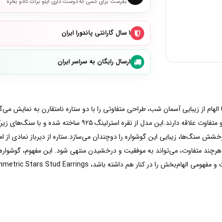
بفرست برای کسی که دوست داری اینو برات کادو بخره
۱ سال گارانتی پاندورا ایران
ارسال رایگان به سراسر ایران
واره Sparkling Asymmetric Stars Stud Earrings با الهام از زیبایی آسمان شب، طراحی متفاوتی را با دو ستاره 
ایجاد کرده و برای افرادی مناسب است که به زیورآلات خاص و متفاوت عل
 درخشش سنگ‌ها، زیبایی این گوشواره را دوچندان می‌سازد.ستاره از دیرباز نمادی از 
رچند متفاوت، می‌تواند به موفقیت و درخشیدن منتهی شود. این مفهوم، گوشواره را 