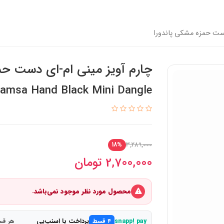
دست حمزه مشکی پاندورا
چارم آویز مینی ام-ای دست حم
amsa Hand Black Mini Dangle
3,289,000
18%
2,700,000
تومان
محصول مورد نظر موجود نمی‌باشد.
پرداخت با اسنپ‌پی
snapp! pay
۴ قسط
هر قسط 75,000