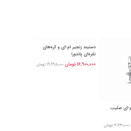
ام-ای صلیب
دستبند زنجیر ام-ای و کره‌های
گوشواره میخی ام-
نقره‌ای پاندورا
8,300,000 تومان
16,900,000 تومان
3,630,000 تومان
19,998,000 تومان