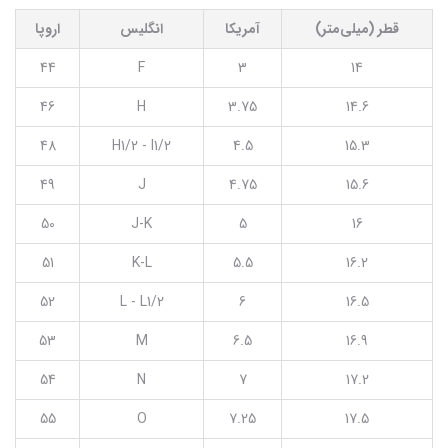
قطر (میلی‌متر)
آمریکا
انگلیس
اروپا
44
F
3
14
46
H
3.75
14.6
48
H1/2 - I1/2
4.5
15.3
49
J
4.75
15.6
50
J-K
5
16
51
K-L
5.5
16.2
52
L - L1/2
6
16.5
53
M
6.5
16.9
54
N
7
17.2
55
O
7.25
17.5