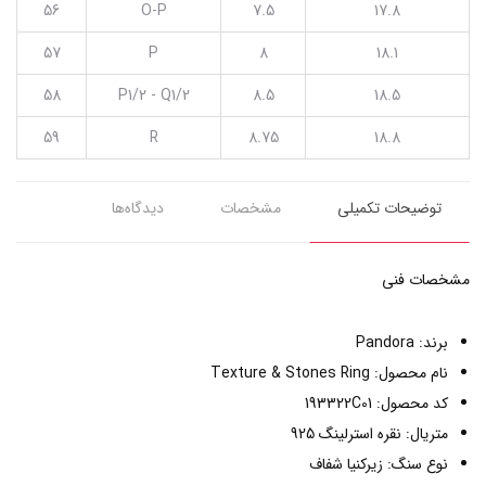
56
O-P
7.5
17.8
57
P
8
18.1
58
P1/2 - Q1/2
8.5
18.5
59
R
8.75
18.8
توضیحات تکمیلی
مشخصات
دیدگاه‌ها
مشخصات فنی
برند: Pandora
نام محصول: Texture & Stones Ring
کد محصول: 193322C01
متریال: نقره استرلینگ 925
نوع سنگ: زیرکنیا شفاف