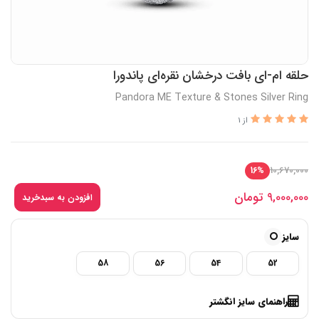
حلقه ام-ای بافت درخشان نقره‌ای پاندورا
Pandora ME Texture & Stones Silver Ring
از 1
10,670,000
16%
9,000,000
تومان
افزودن به سبدخرید
سایز
58
56
54
52
راهنمای سایز انگشتر