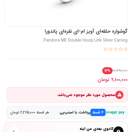
گوشواره حلقه‌ای آویز ام-ای نقره‌‌ای پاندورا
Pandora ME Double Hoop Link Silver Earring
10,791,000
16%
9,100,000
تومان
محصول مورد نظر موجود نمی‌باشد.
پرداخت با اسنپ‌پی
snapp! pay
۴ قسط
هر قسط 2,275,000 تومان
کادوی بعدی من اینه