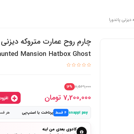
دیزنی پاندورا
چارم روح عمارت متروکه دیزنی پ
aunted Mansion Hatbox Ghost
8,569,000
16%
7,200,000
تومان
افزودن به سبدخرید
پرداخت با اسنپ‌پی
snapp! pay
۴ قسط
هر قسط 1,800,000
کادوی بعدی من اینه