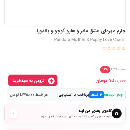
چارم مهره‌ای عشق مادر و هاپو کوچولو پاندورا
Pandora Mother & Puppy Love Charm
8,360,000
16%
7,100,000
تومان
افزودن به سبدخرید
پرداخت با اسنپ‌پی
snapp! pay
۴ قسط
هر قسط 1,775,000 تومان
کادوی بعدی من اینه
بفرست برای کسی که دوست داری اینو برات کادو بخره