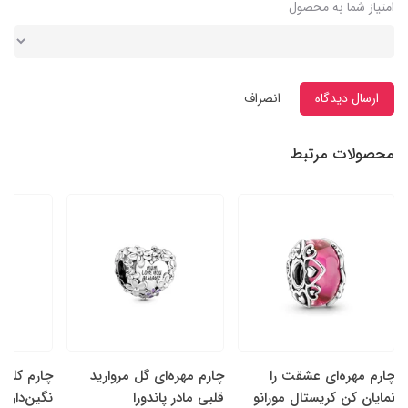
امتیاز شما به محصول
ارسال دیدگاه
انصراف
محصولات مرتبط
چارم مهره‌ای عشقت را
چارم مهره‌ای گل‌ مروارید
چارم کلیپ
نمایان کن کریستال مورانو
قلبی مادر پاندورا
نگین‌دار پا