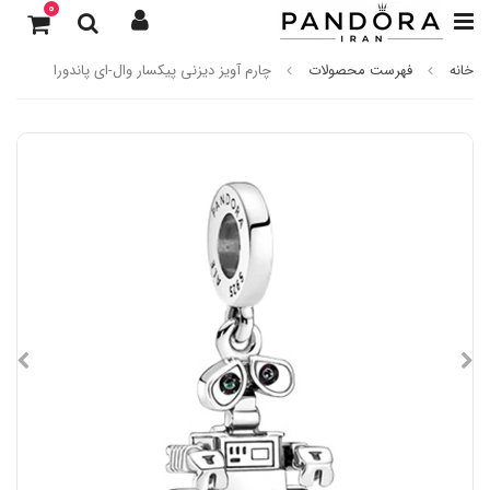
0
خانه
فهرست محصولات
چارم آویز دیزنی پیکسار وال-ای پاندورا