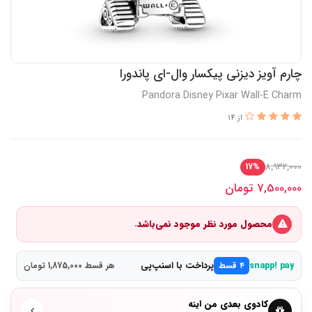
چارم آویز دیزنی پیکسار وال-ای پاندورا
Pandora Disney Pixar Wall-E Charm
از 14
8,932,000
17%
7,500,000
تومان
محصول مورد نظر موجود نمی‌باشد.
پرداخت با اسنپ‌پی
snapp! pay
۴ قسط
هر قسط 1,875,000 تومان
کادوی بعدی من اینه