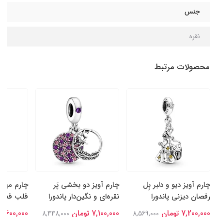
جنس
نقره
محصولات مرتبط
چارم آویز دیو و دلبر بِل
چارم آویز دو بخشی پَر
چارم مهره‌
رقصان دیزنی پاندورا
نقره‌ای و نگین‌‌دار پاندورا
قلب قدردا
7,200,000 تومان
7,100,000 تومان
6,600,000 تومان
8,448,000
8,569,000