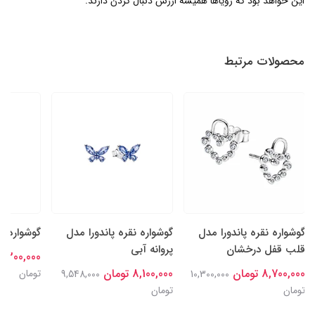
این خواهد بود که رؤیاها همیشه ارزش دنبال کردن دارند.
محصولات مرتبط
گوشواره نقره پاندورا مدل
گوشواره نقره پاندورا مدل
گوشواره م
قلب قفل درخشان
پروانه آبی
8,300,000 توما
8,700,000 تومان
8,100,000 تومان
تومان
9,548,000
10,300,000
تومان
تومان