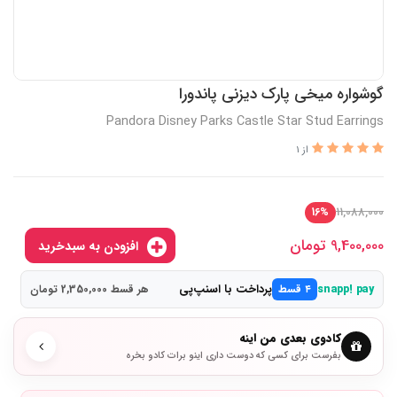
گوشواره میخی پارک دیزنی پاندورا
Pandora Disney Parks Castle Star Stud Earrings
از 1
11,088,000
16%
9,400,000
تومان
افزودن به سبدخرید
پرداخت با اسنپ‌پی
snapp! pay
۴ قسط
هر قسط 2,350,000 تومان
کادوی بعدی من اینه
بفرست برای کسی که دوست داری اینو برات کادو بخره