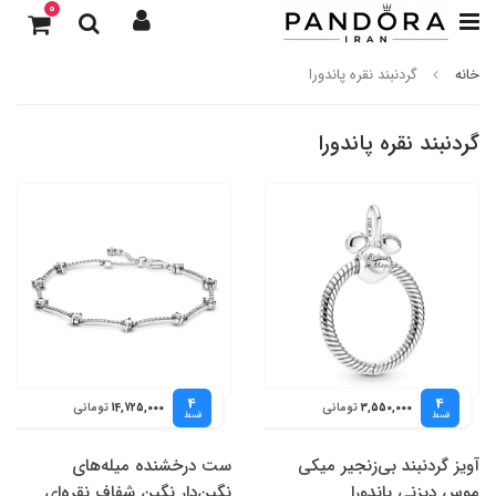
0
خانه
گردنبند نقره پاندورا
گردنبند نقره پاندورا
4
4
تومانی
تومانی
14,725,000
3,550,000
قسط
قسط
آویز گردنبند بی‌زنجیر میکی
ست درخشنده میله‌های
موس دیزنی پاندورا
نگین‌دار نگین شفاف نقره‌ای