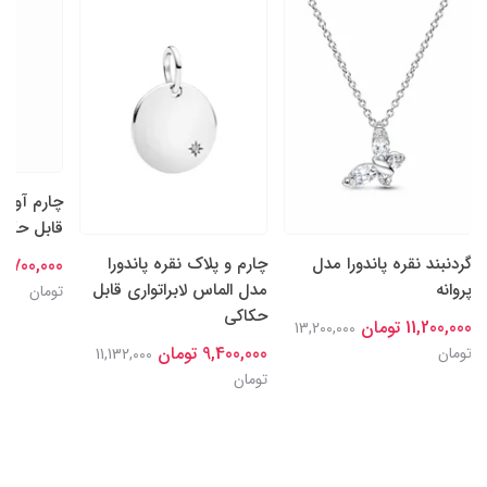
چارم آویز
قابل حکاکی
گردنبند نقره پاندورا مدل
چارم و پلاک نقره پاندورا
9,700,000 تومان
پروانه
مدل الماس لابراتواری قابل
تومان
حکاکی
11,200,000 تومان
13,200,000
9,400,000 تومان
تومان
11,132,000
تومان