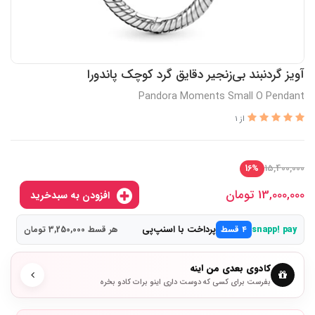
آویز گردنبند بی‌زنجیر دقایق گرد کوچک پاندورا
Pandora Moments Small O Pendant
از 1
15,400,000
16%
13,000,000
تومان
افزودن به سبدخرید
پرداخت با اسنپ‌پی
snapp! pay
۴ قسط
هر قسط 3,250,000 تومان
کادوی بعدی من اینه
بفرست برای کسی که دوست داری اینو برات کادو بخره