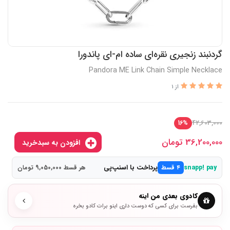
گردنبند زنجیری نقره‌ای ساده ام-ای پاندورا
Pandora ME Link Chain Simple Necklace
از 1
42,603,000
16%
36,200,000
تومان
افزودن به سبدخرید
پرداخت با اسنپ‌پی
snapp! pay
۴ قسط
هر قسط 9,050,000 تومان
کادوی بعدی من اینه
بفرست برای کسی که دوست داری اینو برات کادو بخره