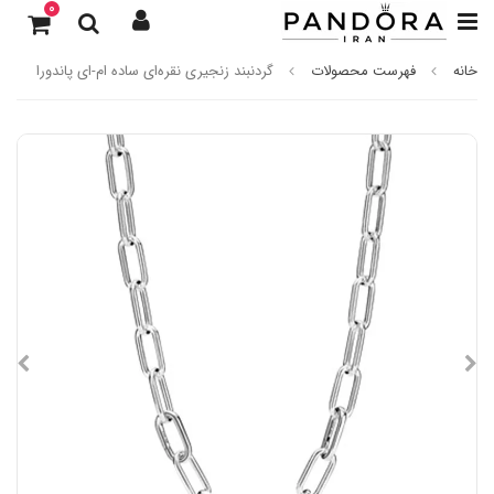
0
خانه
فهرست محصولات
گردنبند زنجیری نقره‌ای ساده ام-ای پاندورا