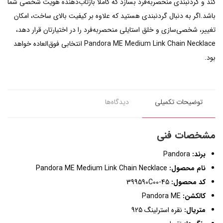
کند و گردنبندی منحصربه‌فرد بسازد که کاملاً بازتاب‌دهنده هویت شخصی شما
باشد.اگر به دنبال گردنبندی هستید که علاوه بر کیفیت بالای ساخت، امکان
تغییر، شخصی‌سازی و خلق استایلی منحصربه‌فرد را در اختیارتان قرار دهد،
Pandora ME Medium Link Chain Necklace انتخابی فوق‌العاده خواهد
بود.
توضیحات تکمیلی
دیدگاه‌ها
مشخصات فنی
برند:
Pandora
نام محصول:
Pandora ME Medium Link Chain Necklace
کد محصول:
399590C00-45
کالکشن:
Pandora ME
متریال:
نقره استرلینگ 925