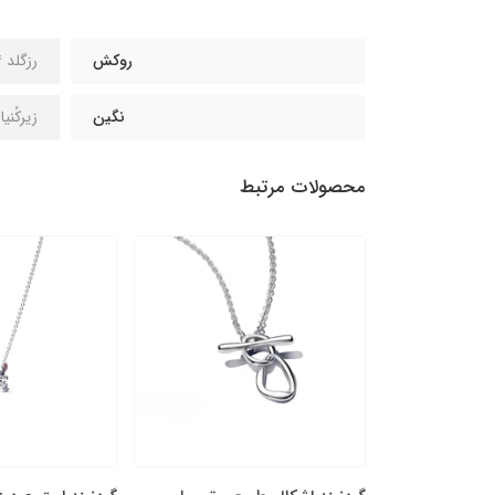
روکش
رزگلد 14 عیار
نگین
زیرکُنی
محصولات مرتبط