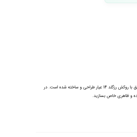
درخشش فصل بهار را با این طرح از پاندورا به استایل خود بیاورید. این گردنبند دو رنگ با زنجیری نقره ای و آویزی به شکل پری زاویه دار و معلق با روکش رزگلد 14 عیار طراحی و ساخته شده است. در
رده و ظاهری خاص بسازید.