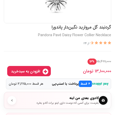
گردنبند گل مروارید نگین‌دار پاندورا
Pandora Pavé Daisy Flower Collier Necklace
از 24
15,499,000
16%
13,100,000
تومان
افزودن به سبدخرید
پرداخت با اسنپ‌پی
snapp! pay
۴ قسط
هر قسط 3,275,000 تومان
کادوی بعدی من اینه
بفرست برای کسی که دوست داری اینو برات کادو بخره