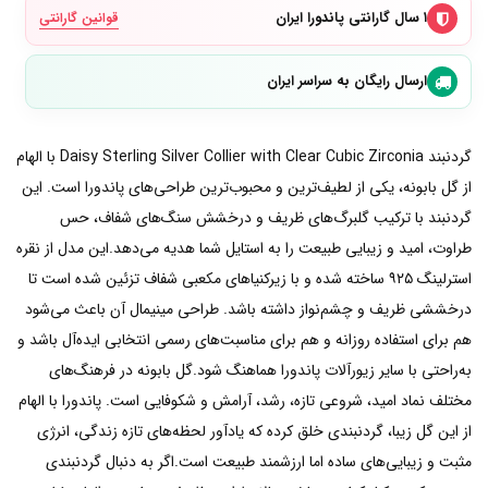
۱ سال گارانتی پاندورا ایران
قوانین گارانتی
ارسال رایگان به سراسر ایران
گردنبند Daisy Sterling Silver Collier with Clear Cubic Zirconia با الهام
از گل بابونه، یکی از لطیف‌ترین و محبوب‌ترین طراحی‌های پاندورا است. این
گردنبند با ترکیب گلبرگ‌های ظریف و درخشش سنگ‌های شفاف، حس
طراوت، امید و زیبایی طبیعت را به استایل شما هدیه می‌دهد.این مدل از نقره
استرلینگ ۹۲۵ ساخته شده و با زیرکنیاهای مکعبی شفاف تزئین شده است تا
درخششی ظریف و چشم‌نواز داشته باشد. طراحی مینیمال آن باعث می‌شود
هم برای استفاده روزانه و هم برای مناسبت‌های رسمی انتخابی ایده‌آل باشد و
به‌راحتی با سایر زیورآلات پاندورا هماهنگ شود.گل بابونه در فرهنگ‌های
مختلف نماد امید، شروعی تازه، رشد، آرامش و شکوفایی است. پاندورا با الهام
از این گل زیبا، گردنبندی خلق کرده که یادآور لحظه‌های تازه زندگی، انرژی
مثبت و زیبایی‌های ساده اما ارزشمند طبیعت است.اگر به دنبال گردنبندی