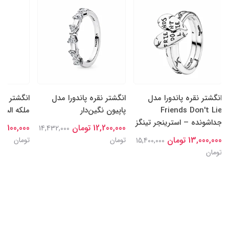
انگشتر نقره پاندورا مدل
انگشتر نقره پاندورا مدل
انگشتر نقر
Friends Don't Lie
پاپیون نگین‌دار
ملکه السا
جداشونده – استرینجر تینگز
12,200,000 تومان
15,100,000 توما
14,432,000
13,000,000 تومان
تومان
تومان
15,400,000
تومان