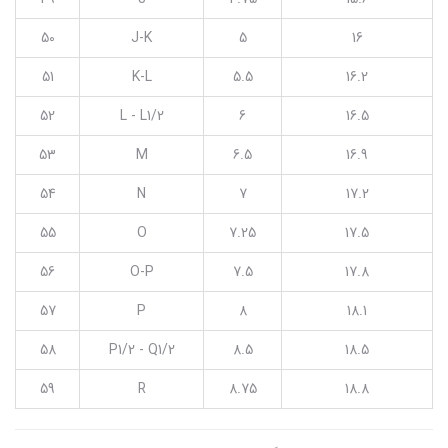
50
J-K
5
16
51
K-L
5.5
16.2
52
L - L1/2
6
16.5
53
M
6.5
16.9
54
N
7
17.2
55
O
7.25
17.5
56
O-P
7.5
17.8
57
P
8
18.1
58
P1/2 - Q1/2
8.5
18.5
59
R
8.75
18.8