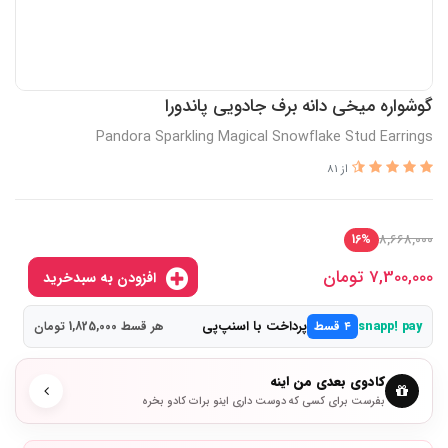
گوشواره میخی دانه برف جادویی پاندورا
Pandora Sparkling Magical Snowflake Stud Earrings
از 81
8,668,000
16%
7,300,000
تومان
افزودن به سبدخرید
پرداخت با اسنپ‌پی
snapp! pay
۴ قسط
هر قسط 1,825,000 تومان
کادوی بعدی من اینه
بفرست برای کسی که دوست داری اینو برات کادو بخره