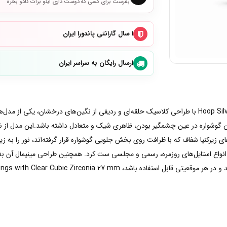
بفرست برای کسی که دوست داری اینو برات کادو بخره
۱ سال گارانتی پاندورا ایران
ارسال رایگان به سراسر ایران
گوشواره Hoop Silver Earrings with Clear Cubic Zirconia 27 mm با طراحی کلاسیک حلقه‌ای و ردیفی از نگ
ای زیرکنیا شفاف که با ظرافت روی بخش جلویی گوشواره قرار گرفته‌اند، نور را به ز
با انواع استایل‌های روزمره، رسمی و مجلسی ست کرد. همچنین طراحی مینیمال آن به‌
Hoop Silver Earrings with Clear Cu انتخابی ارزشمند و ماندگار خواهد بود.