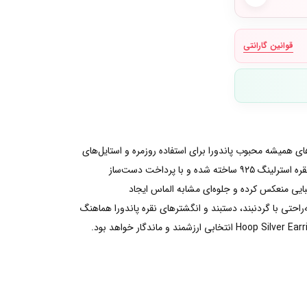
قوانین گارانتی
ین‌های درخشان، یکی از مدل‌های همیشه محبوب پاندورا برای استفاده روزمره و استایل‌های
رسمی است. فرم ساده و قطر ۲۷ میلی‌متری آن باعث شده این گوشواره در عین چشمگیر بودن، ظاهری شیک و متعادل داشته باشد.این مدل از نقره استرلینگ ۹۲۵ ساخته شده و با پرداخت دست‌ساز
یبایی منعکس کرده و جلوه‌ای مشابه الماس ایجاد
راحتی با گردنبند، دستبند و انگشترهای نقره پاندورا هماهنگ