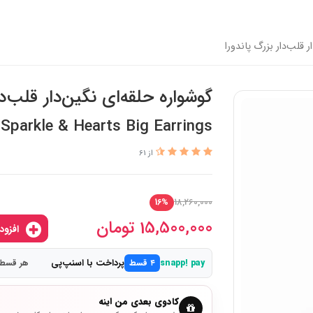
ر قلب‌دار بزرگ پاندورا
گوشواره حلقه‌ای نگین‌دار قلب‌دا
Sparkle & Hearts Big Earrings
از 61
18,260,000
16%
15,500,000
تومان
افزودن به سبدخرید
پرداخت با اسنپ‌پی
snapp! pay
۴ قسط
هر قسط 3,875,000 توم
کادوی بعدی من اینه