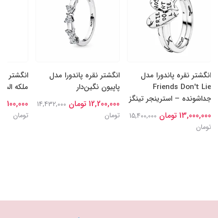
انگشتر نقره پاندورا مدل
انگشتر نقره پاندورا مدل
انگشتر نقر
Friends Don't Lie
پاپیون نگین‌دار
ملکه السا
جداشونده – استرینجر تینگز
12,200,000 تومان
15,100,000 توما
14,432,000
13,000,000 تومان
تومان
تومان
15,400,000
تومان