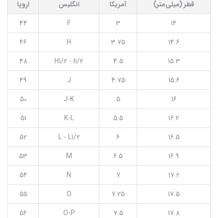
قطر (میلی‌متر)
آمریکا
انگلیس
اروپا
44
F
3
14
46
H
3.75
14.6
48
H1/2 - I1/2
4.5
15.3
49
J
4.75
15.6
50
J-K
5
16
51
K-L
5.5
16.2
52
L - L1/2
6
16.5
53
M
6.5
16.9
54
N
7
17.2
55
O
7.25
17.5
56
O-P
7.5
17.8