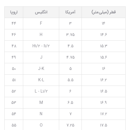
قطر (میلی‌متر)
آمریکا
انگلیس
اروپا
44
F
3
14
46
H
3.75
14.6
48
H1/2 - I1/2
4.5
15.3
49
J
4.75
15.6
50
J-K
5
16
51
K-L
5.5
16.2
52
L - L1/2
6
16.5
53
M
6.5
16.9
54
N
7
17.2
55
O
7.25
17.5