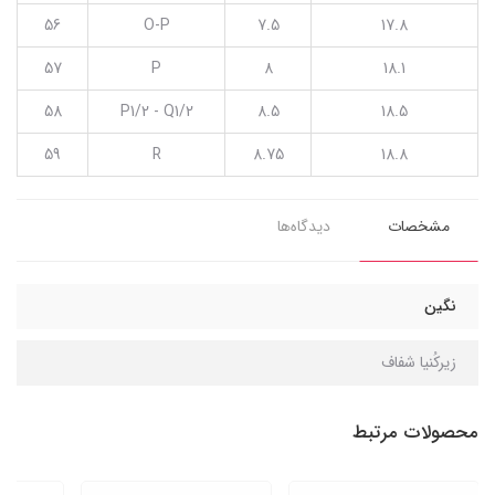
56
O-P
7.5
17.8
57
P
8
18.1
58
P1/2 - Q1/2
8.5
18.5
59
R
8.75
18.8
مشخصات
دیدگاه‌ها
نگین
زیرکُنیا شفاف
محصولات مرتبط