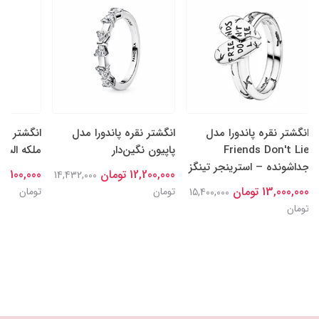
انگشتر نقره پاندورا مدل
انگشتر نقره پاندورا مدل
انگشتر نقر
Friends Don't Lie
پاپیون نگین‌دار
ملکه السا
جداشونده – استرینجر تینگز
12,200,000 تومان
15,100,000 توما
14,432,000
13,000,000 تومان
تومان
تومان
15,400,000
تومان