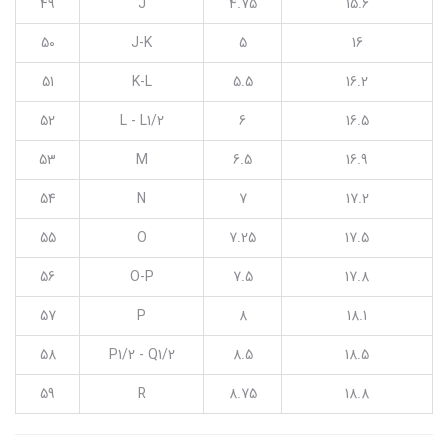
49
J
4.75
15.6
50
J-K
5
16
51
K-L
5.5
16.2
52
L - L1/2
6
16.5
53
M
6.5
16.9
54
N
7
17.2
55
O
7.25
17.5
56
O-P
7.5
17.8
57
P
8
18.1
58
P1/2 - Q1/2
8.5
18.5
59
R
8.75
18.8