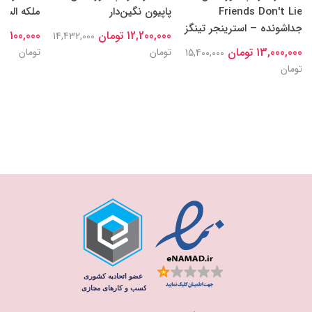
Friends Don't Lie
پاپیون نگین‌دار
ملکه السا
جداشونده – استرینجر تینگز
12,200,000 تومان
15,100,000 توما
14,432,000
13,000,000 تومان
تومان
تومان
15,400,000
تومان