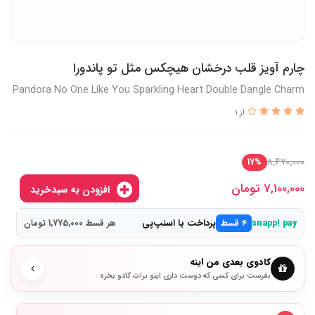
چارم آویز قلب درخشان هیچکس مثل تو پاندورا
Pandora No One Like You Sparkling Heart Double Dangle Charm
از 1
8,470,000
17%
7,100,000
تومان
افزودن به سبدخرید
پرداخت با اسنپ‌پی
snapp! pay
۴ قسط
هر قسط 1,775,000 تومان
کادوی بعدی من اینه
بفرست برای کسی که دوست داری اینو برات کادو بخره