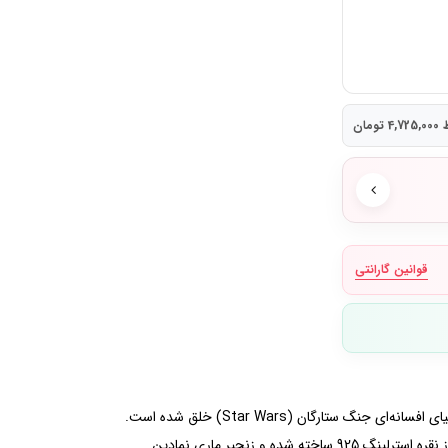
ومان
قوانین گارانتی
دستبند Pandora Moments Star Wars Snake Chain Clasp Bracelet یکی از طراحی‌های خاص و کلکسیونی پاندورا است که با الهام از دنیای افسانه‌ای جنگ ستارگان (Star Wars) خلق شده است.
این مدل، نمادی از ماجراجویی، امید و نبرد همیشگی میان روشنایی و تاریکی را در قالب یک جواهر ماندگار به تصویر می‌کشد.بدنه این دستبند از نقره استرلینگ 925 ساخته شده و زنجیر ماری نمادین