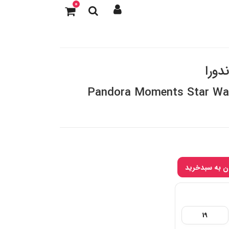
0
دورا
Pandora Moments Star War
19