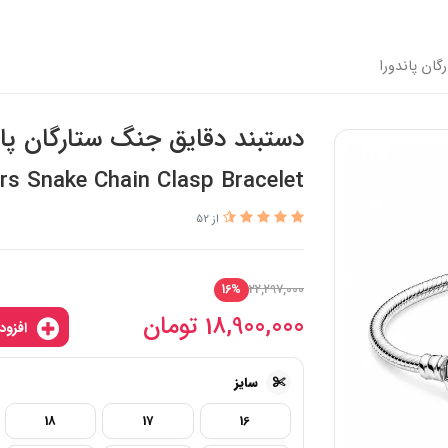
ان پاندورا
دستبند دقایق جنگ ستارگان پان
s Snake Chain Clasp Bracelet
از 52
22,297,000
16%
18,900,000
تومان
افزودن به سبدخرید
سایز
18
17
16