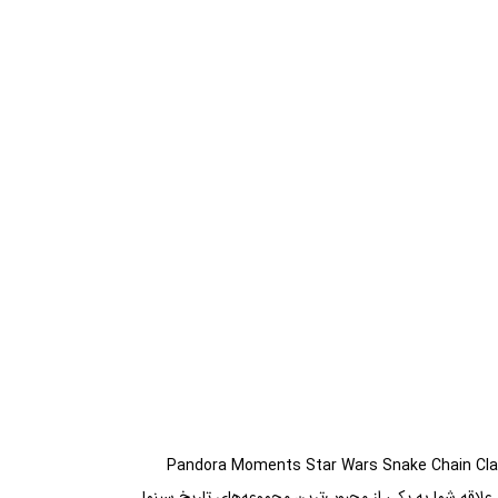
فداران دنیای شگفت‌انگیز جنگ ستارگان هستید و دوست دارید بخشی از این کهکشان افسانه‌ای را همیشه همراه خود داشته باشید، Pandora Moments Star Wars Snake Chain Clasp
 علاقه شما به یکی از محبوب‌ترین مجموعه‌های تاریخ سینما