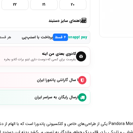
22
21
20
راهنمای سایز دستبند
پرداخت با اسنپ‌پی
snapp! pay
۴ قسط
هر قسط 4,725,000 ت
کادوی بعدی من اینه
بفرست برای کسی که دوست داری اینو برات کادو بخره
۱ سال گارانتی پاندورا ایران
ارسال رایگان به سراسر ایران