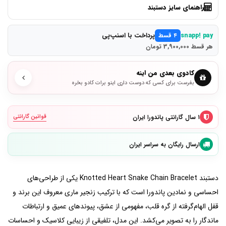
راهنمای سایز دستبند
پرداخت با اسنپ‌پی
snapp! pay
۴ قسط
هر قسط 3,900,000 تومان
کادوی بعدی من اینه
بفرست برای کسی که دوست داری اینو برات کادو بخره
۱ سال گارانتی پاندورا ایران
قوانین گارانتی
ارسال رایگان به سراسر ایران
دستبند Knotted Heart Snake Chain Bracelet یکی از طراحی‌های
احساسی و نمادین پاندورا است که با ترکیب زنجیر ماری معروف این برند و
قفل الهام‌گرفته از گره قلب، مفهومی از عشق، پیوندهای عمیق و ارتباطات
ماندگار را به تصویر می‌کشد. این مدل، تلفیقی از زیبایی کلاسیک و احساسات