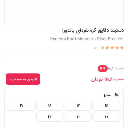
دستبند دقایق گره نقره‌ای پاندورا
Pandora Knot Moments Silver Bracelet
از 71
18,414,000
16%
15,600,000
تومان
افزودن به سبدخرید
سایز
19
18
17
16
22
21
20