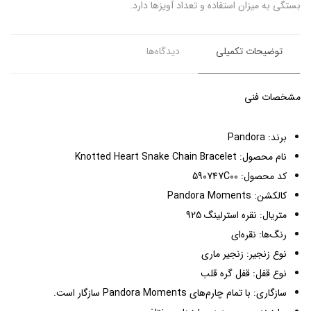
بستگی به میزان استفاده و تعداد آویزها دارد.
توضیحات تکمیلی
دیدگاه‌ها
مشخصات فنی
برند: Pandora
نام محصول: Knotted Heart Snake Chain Bracelet
کد محصول: 590747C00
کالکشن: Pandora Moments
متریال: نقره استرلینگ 925
رنگ‌ها: نقره‌ای
نوع زنجیر: زنجیر ماری
نوع قفل: قفل گره قلب
سازگاری: با تمام چارم‌های Pandora Moments سازگار است.