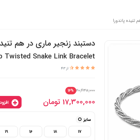
 تنیده پاندورا
دستبند زنجیر ماری در هم تنیده
p Twisted Snake Link Bracelet
از 43
20,438,000
16%
17,300,000
تومان
افزودن به سبدخرید
سایز
19
16
18
17