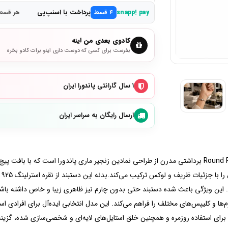
پرداخت با اسنپ‌پی
snapp! pay
۴ قسط
هر قسط 4,325,000 تو
کادوی بعدی من اینه
بفرست برای کسی که دوست داری اینو برات کادو بخره
۱ سال گارانتی پاندورا ایران
ارسال رایگان به سراسر ایران
دستبند Round Pandora Clasp Twisted Snake Chain Bracelet برداشتی مدرن از طراحی نمادین زنجیر ماری پا
مج
 این ویژگی باعث شده دستبند حتی بدون چارم نیز ظاهری زیبا و خاص داشته باشد.ق
ان شخصی‌سازی با چارم‌ها و کلیپس‌های مختلف را فراهم می‌کند. این مدل انتخابی ایده‌آل برای
برای استفاده روزمره و همچنین خلق استایل‌های لایه‌ای و شخصی‌سازی شده، گزینه