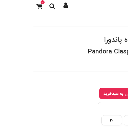
0
 پاندورا
Pandora Clas
20