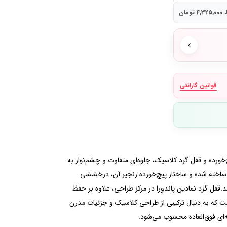
مان
قوانین گارانتی
ندورا است که با بافت پیچ‌خورده و قفل گرد کلاسیک، جلوه‌ای متفاوت و چشم‌نواز به
موعه Moments بخشیده است. این مدل، زیبایی مینیمال را با جزئیات ظریف و لوکس ترکیب می‌کند.بدنه این دستبند از نقره استرلینگ 925 ساخته شده و ساختار پیچ‌خورده زنجیر آن، درخششی
فل گرد نمادین پاندورا در مرکز طراحی، علاوه بر حفظ
 افرادی است که به دنبال ترکیبی از طراحی کلاسیک و جزئیات مدرن
‌ای فوق‌العاده محسوب می‌شود.