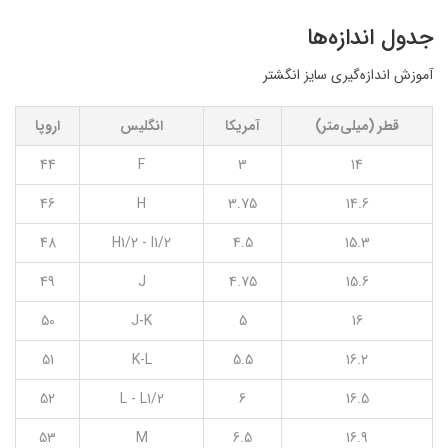
جدول اندازه‌ها
آموزش اندازه‌گیری سایز انگشتر
قطر (میلی‌متر)
آمریکا
انگلیس
اروپا
44
F
3
14
46
H
3.75
14.6
48
H1/2 - I1/2
4.5
15.3
49
J
4.75
15.6
50
J-K
5
16
51
K-L
5.5
16.2
52
L - L1/2
6
16.5
53
M
6.5
16.9