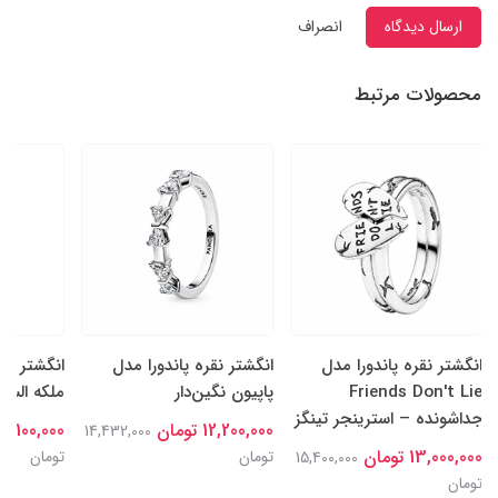
ارسال دیدگاه
انصراف
محصولات مرتبط
انگشتر نقره پاندورا مدل
انگشتر نقره پاندورا مدل
انگشتر نقر
Friends Don't Lie
پاپیون نگین‌دار
ملکه السا
جداشونده – استرینجر تینگز
12,200,000 تومان
15,100,000 توما
14,432,000
13,000,000 تومان
تومان
تومان
15,400,000
تومان