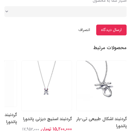
امتیاز شما به محصول
ارسال دیدگاه
انصراف
محصولات مرتبط
گردنبند ه
گردنبند اشکال طبیعی تی-بار
گردنبند استیچ دیزنی پاندورا
پاندورا
پاندورا
15,200,000 تومان
17,952,000