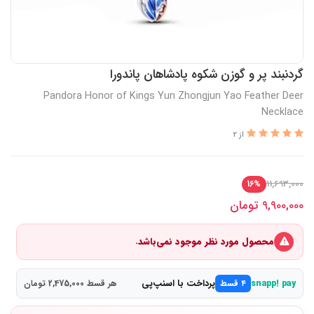
گردنبند پر و گوزن شکوه پادشاهان پاندورا
Pandora Honor of Kings Yun Zhongjun Yao Feather Deer
Necklace
از 2
11,693,000
16%
9,900,000
تومان
محصول مورد نظر موجود نمی‌باشد.
پرداخت با اسنپ‌پی
snapp! pay
۴ قسط
هر قسط 2,475,000 تومان