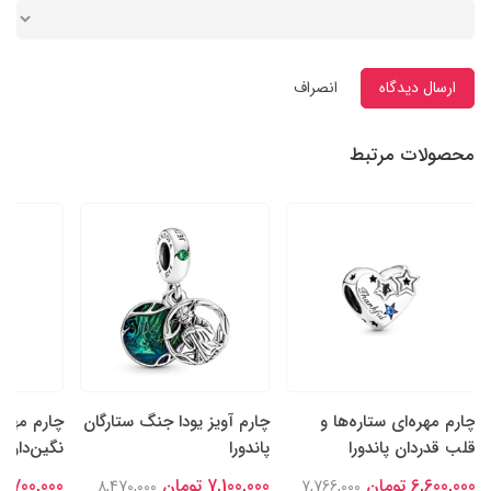
ارسال دیدگاه
انصراف
محصولات مرتبط
چارم مهره‌ای ستاره‌ها و
چارم آویز یودا جنگ ستارگان
چارم مهره
قلب قدردان پاندورا
پاندورا
نگین‌دار سا
6,600,000 تومان
7,100,000 تومان
6,700,000 تومان
8,470,000
7,766,000