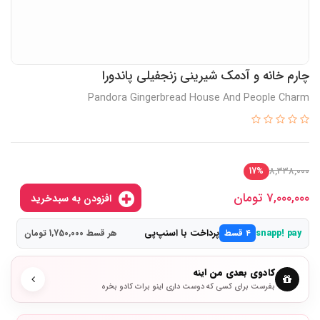
چارم خانه و آدمک شیرینی زنجفیلی پاندورا
Pandora Gingerbread House And People Charm
8,338,000
17%
7,000,000
تومان
افزودن به سبدخرید
پرداخت با اسنپ‌پی
snapp! pay
۴ قسط
هر قسط 1,750,000 تومان
کادوی بعدی من اینه
بفرست برای کسی که دوست داری اینو برات کادو بخره