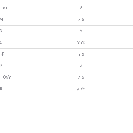
 L1/2
6
M
6.5
N
7
O
7.25
-P
7.5
P
8
 - Q1/2
8.5
R
8.75