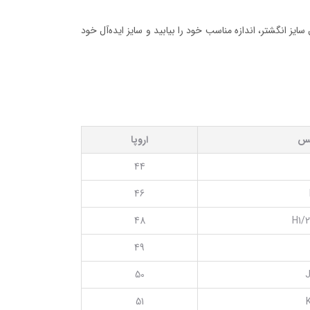
ایز انگشتر، اندازه مناسب خود را بیابید و سایز ایده‌آل خود
یس
اروپا
44
46
48
H1/2
49
50
J
51