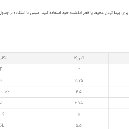
ر برای پیدا کردن محیط یا قطر انگشت خود استفاده کنید. سپس با استفاده از جدول س
آمریکا
انگل
F
3
H
3.75
 - I1/2
4.5
J
4.75
-K
5
K-L
5.5