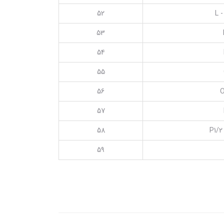
52
L -
53
54
55
56
O
57
58
P1/2
59