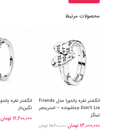
محصولات مرتبط
را مدل چهاربرگ
انگشتر نقره پاندورا مدل Friends
انگشتر نقره پاندو
ن جداشونده
Don't Lie جداشونده – استرینجر
نگین‌دار
تینگز
12,200,000 تومان
14,000,00 تومان
13,000,000 تومان
15,400,000 تومان