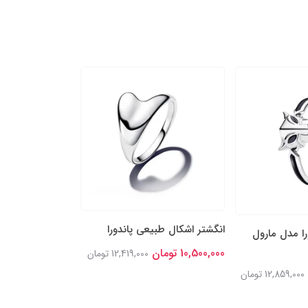
انگشتر اشکال طبیعی پاندورا
انگشتر نقره پاند
را مدل مارول
خوش‌شانس درخش
10,500,000 تومان
12,419,000 تومان
11,900,000 تومان
12,859,000 تومان