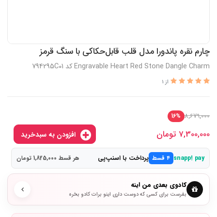
چارم نقره پاندورا مدل قلب قابل‌حکاکی با سنگ قرمز
Engravable Heart Red Stone Dangle Charm کد 794295C01
از 1
8,679,000
16%
7,300,000
تومان
افزودن به سبدخرید
پرداخت با اسنپ‌پی
snapp! pay
۴ قسط
هر قسط 1,825,000 تومان
کادوی بعدی من اینه
بفرست برای کسی که دوست داری اینو برات کادو بخره