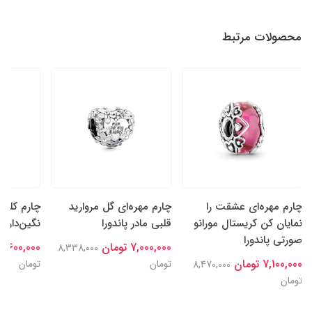
محصولات مرتبط
چارم مهره‌ای عشقت را
چارم مهره‌ای گل‌ مروارید
چارم کلیپ
نمایان کن کریستال مورانو
قلبی مادر پاندورا
نگین‌دار پا
صورتی پاندورا
7,000,000 تومان
7,600,000 تومان
8,338,000
7,100,000 تومان
تومان
تومان
8,470,000
تومان