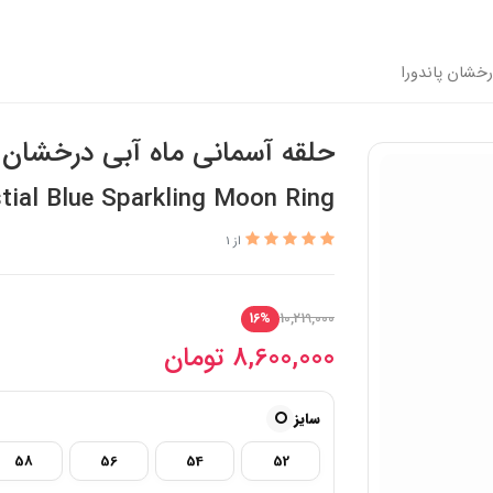
رخشان پاندورا
حلقه آسمانی ماه آبی درخشان پ
tial Blue Sparkling Moon Ring
از 1
10,219,000
16%
8,600,000
تومان
سایز
58
56
54
52