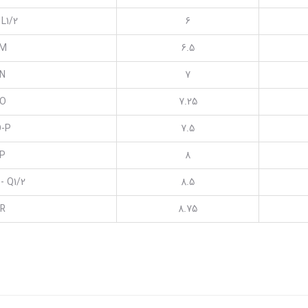
 L1/2
6
M
6.5
N
7
O
7.25
-P
7.5
P
8
 - Q1/2
8.5
R
8.75