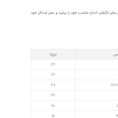
ایز انگشتر، اندازه مناسب خود را بیابید و سایز ایده‌آل خود
یس
اروپا
44
46
48
H1/2
49
50
J
51