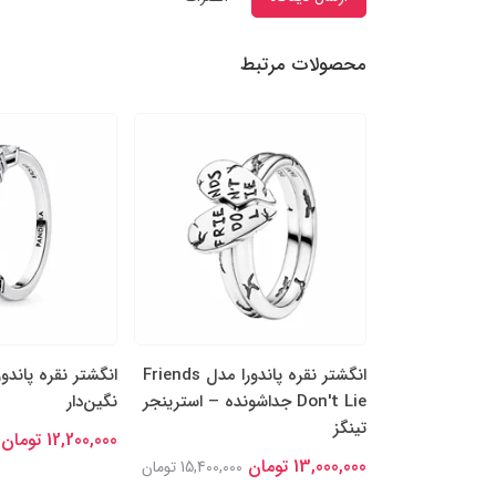
محصولات مرتبط
را مدل چهاربرگ
انگشتر نقره پاندورا مدل Friends
انگشتر نقره پاندو
ن جداشونده
Don't Lie جداشونده – استرینجر
نگین‌دار
تینگز
12,200,000 تومان
14,000,00 تومان
13,000,000 تومان
15,400,000 تومان