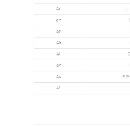
52
L -
53
54
55
56
O
57
58
P1/2
59