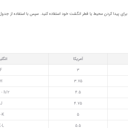
ر برای پیدا کردن محیط یا قطر انگشت خود استفاده کنید. سپس با استفاده از جدول س
آمریکا
انگل
F
3
H
3.75
 - I1/2
4.5
J
4.75
-K
5
K-L
5.5