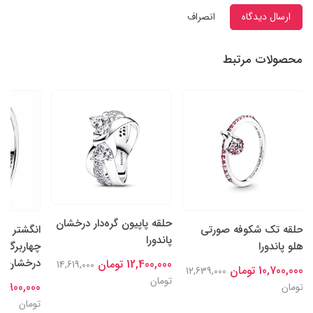
ارسال دیدگاه
انصراف
محصولات مرتبط
حلقه پاپیون گره‌دار درخشان
حلقه تک شکوفه صورتی
انگشتر نقر
پاندورا
هلو پاندورا
چهاربرگ
درخشان ج
12,400,000 تومان
14,619,000
10,700,000 تومان
12,639,000
تومان
11,900,000 تومان
تومان
تومان