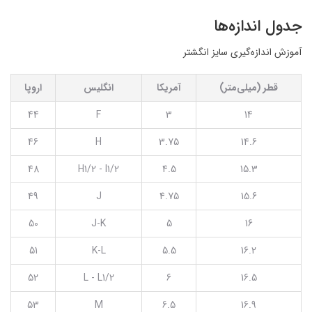
جدول اندازه‌ها
آموزش اندازه‌گیری سایز انگشتر
قطر (میلی‌متر)
آمریکا
انگلیس
اروپا
44
F
3
14
46
H
3.75
14.6
48
H1/2 - I1/2
4.5
15.3
49
J
4.75
15.6
50
J-K
5
16
51
K-L
5.5
16.2
52
L - L1/2
6
16.5
53
M
6.5
16.9